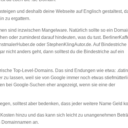
usteigen und deshalb deine Webseite auf Englisch gestaltest, 
n zu ergattern.
amen sind inzwischen Mangelware. Natürlich sollte so ein Domai
n oder zumindest darauf hindeuten, was du tust. BerlinerKaff
nstmalerHuber.de oder StephenKlingAutor.de. Auf Bindestriche
gar nicht anders geht, dann solltest du die Bindestriche auf ein
erische Top-Level-Domains. Das sind Endungen wie etwa: .datin
ger zu lassen, weil sie von Google immer noch etwas stiefmütterl
den bei Google-Suchen eher angezeigt, wenn sie eine der
gen, solltest aber bedenken, dass jeder weitere Name Geld ko
Kosten hinzu und das kann sich leicht zu unangenehmen Betr
em Domainnamen an.