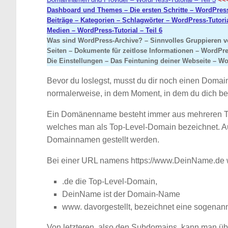
Dashboard und Themes – Die ersten Schritte – WordPress 
Beiträge – Kategorien – Schlagwörter – WordPress-Tutorial
Medien – WordPress-Tutorial – Teil
6
Was sind WordPress-Archive? – Sinnvolles Gruppieren vo
Seiten – Dokumente für zeitlose Informationen – WordPres
Die Einstellungen – Das Feintuning deiner Webseite – Wor
Bevor du loslegst, musst du dir noch einen Domai
normalerweise, in dem Moment, in dem du dich be
Ein Domänenname besteht immer aus mehreren Te
welches man als Top-Level-Domain bezeichnet. A
Domainnamen gestellt werden.
Bei einer URL namens https://www.DeinName.de
.de die Top-Level-Domain,
DeinName ist der Domain-Name
www. davorgestellt, bezeichnet eine sogena
Von letzteren, also den Subdomains, kann man übri