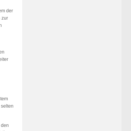
em der
 zur
n
h
ten
eiter
stem
 selten
f den