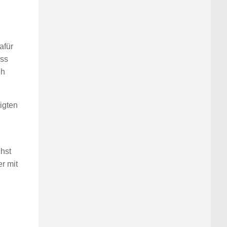
afür
ess
eh
igten
chst
r mit