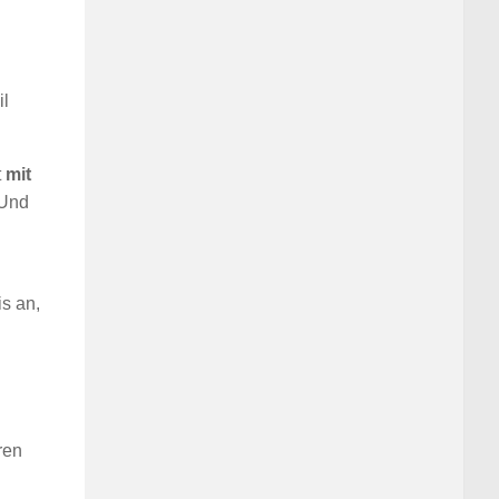
il
t
mit
 Und
s an,
ren