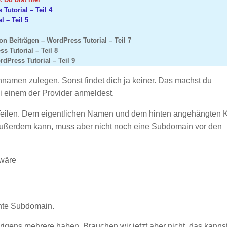
Tutorial – Teil 4
 – Teil 5
n Beiträgen – WordPress Tutorial – Teil 7
s Tutorial – Teil 8
dPress Tutorial – Teil 9
nnamen zulegen. Sonst findet dich ja keiner. Das machst du
i einem der Provider anmeldest.
ilen. Dem eigentlichen Namen und dem hinten angehängten K
ußerdem kann, muss aber nicht noch eine Subdomain vor den
 wäre
nnte Subdomain.
gens mehrere haben. Brauchen wir jetzt aber nicht, das kannst