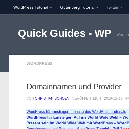
WordPress Tutorial
Gutenberg Tutorial
Twitter
Unter dem Inhalt
Quick Guides - WP
Kurz u
WORDPRESS
Domainnamen und Provider – W
VON
CHRISTIAN SCHOEN
· VERÖFFENTLICHT
2019-12-13
· A
WordPress für Einsteiger – Inhalte des WordPress Tutorials
WordPress für Einsteiger: Auf ins World Wide Web! – Word
Präsent sein im World Wide Web mit WordPress – WordPre
Domainnamen und Provider – WordPress-Tutorial – Teil 3
<<<