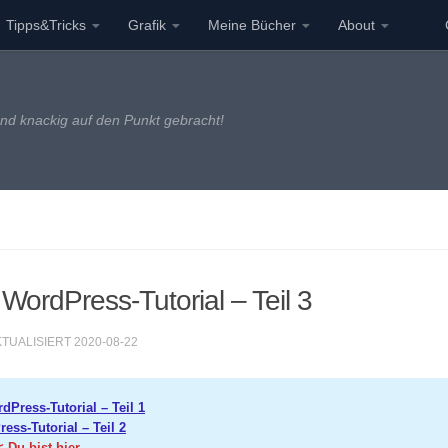
Tipps&Tricks
Grafik
Meine Bücher
About
nd knackig auf den Punkt gebracht!
ordPress-Tutorial – Teil 3
KTUALISIERT
2020-08-22
Press-Tutorial – Teil 1
ss-Tutorial – Teil 2
 Du bist hier