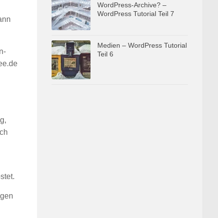
WordPress-Archive? –
WordPress Tutorial Teil 7
dann
Medien – WordPress Tutorial
n-
Teil 6
ee.de
g,
ich
stet.
ägen