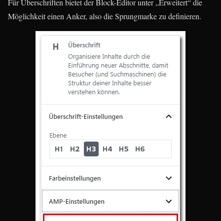
Für Überschriften bietet der Block-Editor unter „Erweitert“ die
Möglichkeit einen Anker, also die Sprungmarke zu definieren.